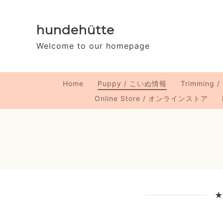
hundehütte
Welcome to our homepage
Home
Puppy / こいぬ情報
Trimming
Online Store / オンラインストア
★